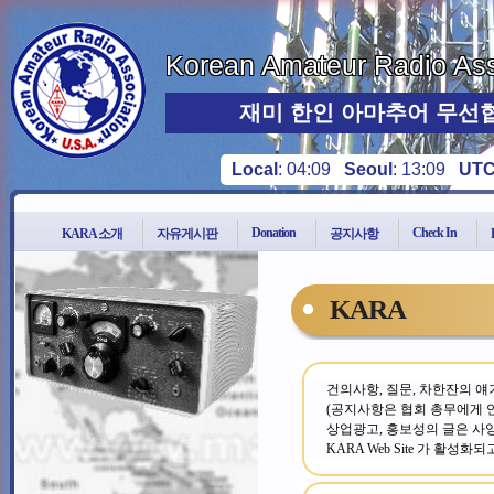
Korean Amateur Radio Ass
재미 한인 아마추어 무선
Local
:
04:09
Seoul
:
13:09
UT
Donation
Check In
KARA 소개
자유게시판
공지사항
KARA
건의사항, 질문, 차한잔의 얘
(공지사항은 협회 총무에게 연
상업광고, 홍보성의 글은 사
KARA Web Site 가 활