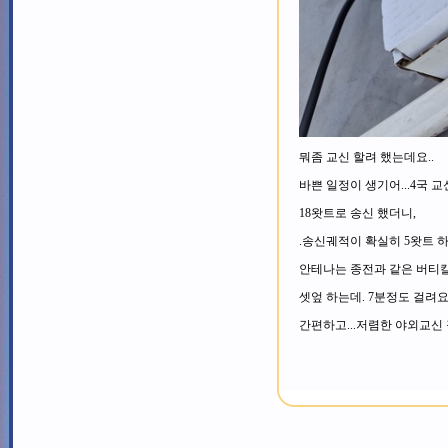
뭐좀 교신 할려 했는데요..
바쁜 일정이 생기어...4국 교
18왓트로 송신 했더니,
.송신궤적이 확실히 5왓트 하
안테나는 종전과 같은 버티칼 
셋엎 하는데. 7분정도 걸려요.
간편하고...저렴한 야외교신 장