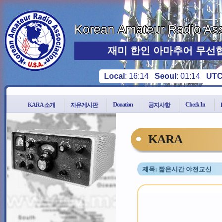
Korean Amateur Radio Ass
재미 한인 아마추어 무선
Local
:
16:14
Seoul
:
01:14
UT
Donation
Check In
KARA 소개
자유게시판
공지사항
KARA
제목: 짧은시간 야전교신