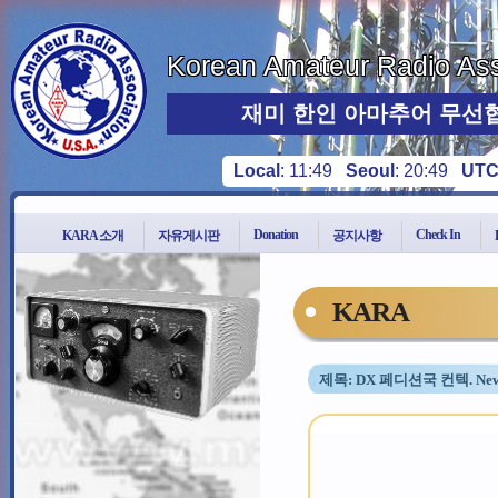
Korean Amateur Radio Ass
재미 한인 아마추어 무선
Local
:
11:49
Seoul
:
20:49
UT
Donation
Check In
KARA 소개
자유게시판
공지사항
KARA
제목: DX 페디션국 컨텍. New