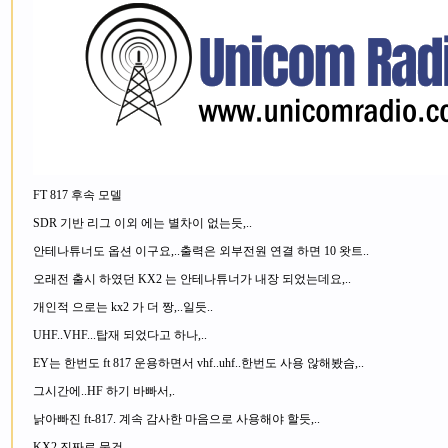
FT 817 후속 모델
SDR 기반 리그 이외 에는 별차이 없는듯,..
안테나튜너도 옵션 이구요,..출력은 외부전원 연결 하면 10 왓트..
오래전 출시 하였던 KX2 는 안테나튜너가 내장 되었는데요,..
개인적 으로는 kx2 가 더 짱,..일듯..
UHF..VHF...탑재 되었다고 하나,..
EY는 한번도 ft 817 운용하면서 vhf..uhf..한번도 사용 않해봤슴,..
그시간에..HF 하기 바빠서,.
낡아빠진 ft-817. 계속 감사한 마음으로 사용해야 할듯,..
KX2 진짜로 물건 ..