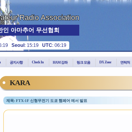
teur Radio Association
한인 아마추어 무선협회
6:19
Seoul
:
15:19
UTC
:
06:19
n
Check In
DX Zone
공지사항
HAM 강좌
링크 모음
연락처
KARA
제목: FTX-1F 신형무전기 도쿄 햄페어 에서 발표