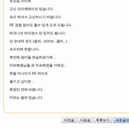
토요일 10시에
교신 오리엔테이션 있슴니다..
숙지 하셔서 교신하시기 바람니다..
HF 경험 없어도 할수 있게 도와 드림니다..
테크니션 라이센스 만 있어도 됨니다..
단 포네릭 코드 (알파...브라보 ..챨리...)
숙지자에 한함니다...
첵인때 많이들 연습하셨기에...
카라회원님들 은 익숙해졌을 거에요..
한발 더나아가 HF 라이프
즐기고 싶다면 ...
회장단 연락 바람니다..
카라는 열려 있슴니다
이전글
다음글
목록보기
새로글