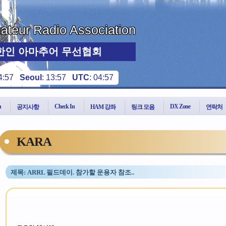
teur Radio Association
한인 아마추어 무선협회
4:57
Seoul
:
13:57
UTC
:
04:57
n
Check In
DX Zone
공지사항
HAM 강좌
링크 모음
연락처
KARA
제목: ARRL 필드데이. 참가할 운용자 참조..