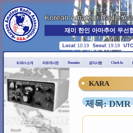
Korean Amateur Radio Ass
재미 한인 아마추어 무선
Local
:
10:19
Seoul
:
19:19
UT
Donation
Check In
KARA 소개
자유게시판
공지사항
KARA
제목: DMR Ho